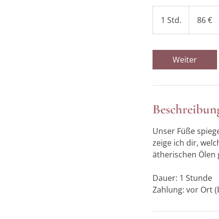
86
Euro
1 Std.
1
86 €
S
t
d
Weiter
Beschreibun
Unser Füße spiege
zeige ich dir, we
ätherischen Ölen 
Dauer: 1 Stunde
Zahlung: vor Ort 